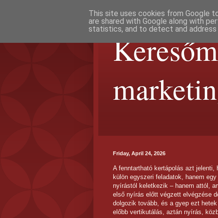
This site uses cookies from Google to 
are shared with Google along with per
statistics, and to detect and address
Keresőma
marketi
Friday, April 24, 2026
A fenntartható kertápolás azt jelenti
külön egyszeri feladatok, hanem egy 
nyírástól keletkezik – hanem attól, a
első nyírás előtt végzett elvégzése d
dolgozik tovább, és a gyep ezt hetek
előbb vertikutálás, aztán nyírás, kö