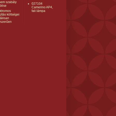
nem szabály
027104
dése
Camerino AP4,
ktromos
fali lámpa
újítás költségei
tálisan
yszerűen