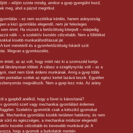
jött – előjön szinte mindig, amikor a gyep gyengülni kezd,
k meg, ahol a pázsit megritkul.
 gyomlálás – ez nem esztétikai kérdés, hanem arányosság
pen a kézi gyomlálás elegendő, nem jár felesleges
sem érinti. Ha viszont a fertőzöttség kiterjedt – márpedig
azzá válik –, a szelektív kezelés célzottabb. Nem a fűféléket
sokkal kisebb munkaráfordítással jár.
A kert méretéről és a gyomfertőzöttség fokáról szól.
írás. Megvan a gyomkezelés.
 értett, az az volt, hogy miért néz ki a szomszéd kertje
l látványosan többet. A válasz a szegélynyírás volt – az a
gyni, mert nem tűnik érdemi munkának. Amíg a gyep többi
én pontatlan szélek az egész kertet lazává teszik. Egyetlen
sszbenyomás megváltozik. Nem a gyep lesz más. Az arány
l a gyepből anélkül, hogy a füvet is károsítaná?
ív gyomirtó szert vagy mechanikai gyomlálást érdemes
l függően. Szelektív gyomirtók csak a kétszikű gyomokat
ítják. Mechanikai gyomlálás kisebb területen hatékony, és nem
már sűrű és egészséges, a mechanikai módszer elegendő
elektív kezelés célzottabb és kevesebb munkával jár. A
yozza, hogy a gyomok a burkolatok mentén