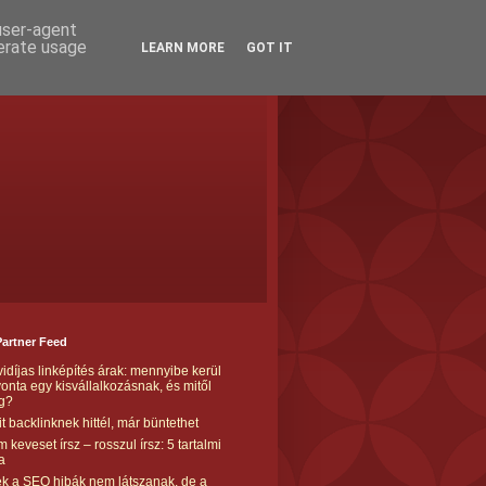
 user-agent
nerate usage
LEARN MORE
GOT IT
Partner Feed
idíjas linképítés árak: mennyibe kerül
onta egy kisvállalkozásnak, és mitől
g?
t backlinknek hittél, már büntethet
 keveset írsz – rosszul írsz: 5 tartalmi
a
k a SEO hibák nem látszanak, de a