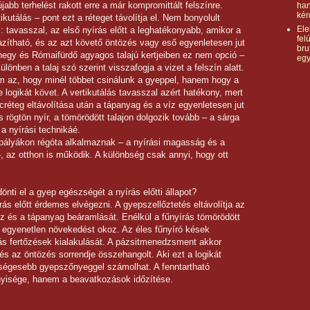
jabb terhelést rakott erre a már kompromittált felszínre.
ha
kér
kutálás – pont ezt a réteget távolítja el. Nem bonyolult
Ele
: tavasszal, az első nyírás előtt a leghatékonyabb, amikor a
fel
lazítható, és az azt követő öntözés vagy eső egyenletesen jut
bru
laghegy és Rómaifürdő agyagos talajú kertjeiben ez nem opció –
eg
ülönben a talaj szó szerint visszafogja a vizet a felszín alatt.
em az, hogy minél többet csinálunk a gyeppel, hanem hogy a
 logikát követ. A vertikutálás tavasszal azért hatékony, mert
lcréteg eltávolítása után a tápanyag és a víz egyenletesen jut
s rögtön nyír, a tömörödött talajon dolgozik tovább – a sárga
a nyírási technikáé.
pályákon régóta alkalmaznak – a nyírási magasság és a
–, az otthon is működik. A különbség csak annyi, hogy ott
önti el a gyep egészségét a nyírás előtti állapot?
írás előtt érdemes elvégezni. A gyepszellőztetés eltávolítja az
 víz és a tápanyag beáramlását. Enélkül a fűnyírás tömörödött
és egyenetlen növekedést okoz. Az éles fűnyíró kések
s fertőzések kialakulását. A pázsitmenedzsment akkor
 és az öntözés sorrendje összehangolt. Aki ezt a logikát
égesebb gyepszőnyeggel számolhat. A fenntartható
yisége, hanem a beavatkozások időzítése.