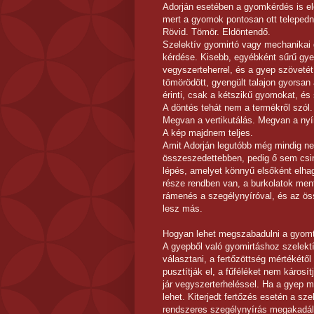
Adorján esetében a gyomkérdés is elő
mert a gyomok pontosan ott telepedne
Rövid. Tömör. Eldöntendő.
Szelektív gyomirtó vagy mechanikai
kérdése. Kisebb, egyébként sűrű gye
vegyszerteherrel, és a gyep szövetét 
tömörödött, gyengült talajon gyorsan 
érinti, csak a kétszikű gyomokat, és 
A döntés tehát nem a termékről szól. 
Megvan a vertikutálás. Megvan a ny
A kép majdnem teljes.
Amit Adorján legutóbb még mindig nem
összeszedettebben, pedig ő sem csiná
lépés, amelyet könnyű elsőként elha
része rendben van, a burkolatok ment
rámenés a szegélynyíróval, és az ö
lesz más.
Hogyan lehet megszabadulni a gyomtó
A gyepből való gyomirtáshoz szelekt
választani, a fertőzöttség mértékétő
pusztítják el, a fűféléket nem káros
jár vegyszerterheléssel. Ha a gyep 
lehet. Kiterjedt fertőzés esetén a sz
rendszeres szegélynyírás megakadál