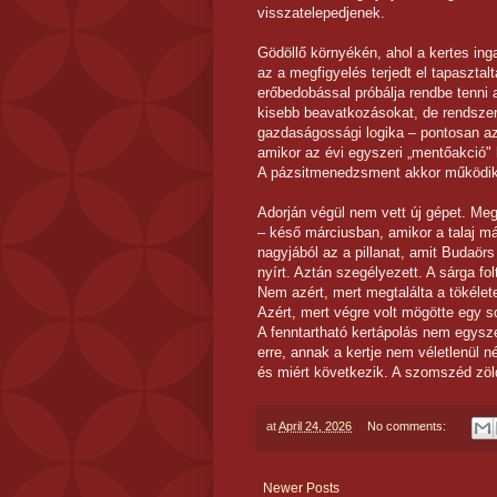
visszatelepedjenek.
Gödöllő környékén, ahol a kertes ing
az a megfigyelés terjedt el tapaszta
erőbedobással próbálja rendbe tenni a
kisebb beavatkozásokat, de rendsze
gazdaságossági logika – pontosan az
amikor az évi egyszeri „mentőakció" h
A pázsitmenedzsment akkor működik, 
Adorján végül nem vett új gépet. Meg
– késő márciusban, amikor a talaj m
nagyjából az a pillanat, amit Budaörs
nyírt. Aztán szegélyezett. A sárga fo
Nem azért, mert megtalálta a tökélet
Azért, mert végre volt mögötte egy s
A fenntartható kertápolás nem egysz
erre, annak a kertje nem véletlenül n
és miért következik. A szomszéd zöl
at
April 24, 2026
No comments:
Newer Posts