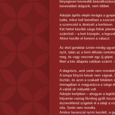
lényegesen kevesebb beavatkozással t
kevesebbet dolgozik, nem többet.
Adorján április elején levágta a gyep
tudta, mikor kell beindítani a szezon
a szomszéd is átnézett a kerítésen.
Két héttel később sárga foltok jelen
számított – a kert közepén, a legsz
Akkor kezdte el keresni a választ.
Az első gondolat szinte mindig ugyan
nyírt, talán az a forró délután rontot
meg, és vagy vesznek egy új gépet, 
Mert a kés állapota valóban számít –
A diagnózis, amit senki nem mondott
A tompa fűnyíró kések nem vágnak, h
tisztán, és azon a szakadt felülete
önmagában is magyarázza a sárga el
A valódi ok mélyebb volt.
Adorján kertjében – ahogyan a legtöbb
folyamán vastag filcréteg gyűlt össze
észrevétlenül szigeteli el a talajt a v
róla. Senki nem mondta.
Amikor tavasszal nyírni kezdett, a g