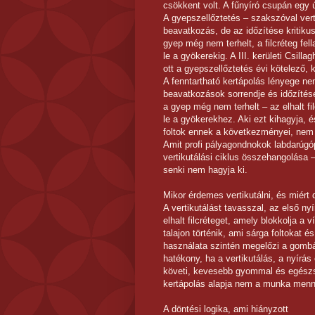
csökkent volt. A fűnyíró csupán egy ú
A gyepszellőztetés – szakszóval verti
beavatkozás, de az időzítése kritikus
gyep még nem terhelt, a filcréteg fel
le a gyökerekig. A III. kerületi Csil
ott a gyepszellőztetés évi kötelező, k
A fenntartható kertápolás lényege n
beavatkozások sorrendje és időzítése
a gyep még nem terhelt – az elhalt fi
le a gyökerekhez. Aki ezt kihagyja, é
foltok ennek a következményei, nem 
Amit profi pályagondnokok labdarúgó
vertikutálási ciklus összehangolása 
senki nem hagyja ki.
Mikor érdemes vertikutálni, és miért d
A vertikutálást tavasszal, az első ny
elhalt filcréteget, amely blokkolja a
talajon történik, ami sárga foltokat 
használata szintén megelőzi a gombá
hatékony, ha a vertikutálás, a nyírás
követi, kevesebb gyommal és egészs
kertápolás alapja nem a munka menn
A döntési logika, ami hiányzott