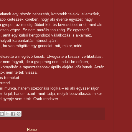
atlanok egy részén nehezebb, kötöttebb talajok jellemzőek,
ltabb kertészek körében, hogy aki évente egyszer, nagy
 gyepet, az mindig többet költ és kevesebbet ér el, mint aki
resen végez. Ez nem morális tanulság. Ez egyszerű
, amit egy külső kertgondozó vállalkozás is alkalmaz,
elyett karbantartási ritmust ajánl.
ha van mögötte egy gondolat: mit, mikor, miért.
élezette a meglévő kések. Elvégezte a tavaszi vertikutálást
ár nem fagyott, de a gyep még nem indult be erősen,
 környékén a tapasztaltabbak április elejére időzítenek. Aztán
ltok nem tértek vissza.
es terméket.
orrend.
eri munka, hanem szezonális logika – és aki egyszer rájön
éz ki jól, hanem azért, mert tudja, melyik beavatkozás mikor
d gyepje sem titok. Csak rendszer.
Home