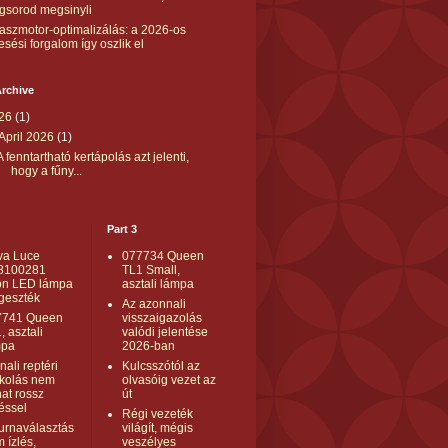
gsorod megsinyli
aszmotor-optimalizálás: a 2026-os
esési forgalom így oszlik el
rchive
26
(1)
April 2026
(1)
A fenntartható kertápolás azt jelenti,
hogy a fűny...
Part 3
va Luce
077734 Queen
8100281
TL1 Small,
on LED lámpa
asztali lámpa
geszték
Az azonnali
7741 Queen
visszaigazolás
, asztali
valódi jelentése
mpa
2026-ban
nali reptéri
Kulcsszótól az
kolás nem
olvasóig vezet az
hat rossz
út
éssel
Régi vezeték
urnaválasztás
világít, mégis
 ízlés,
veszélyes