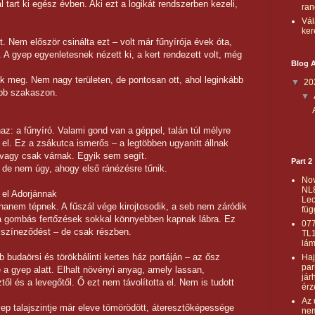
art ki egész évben. Aki ezt a logikát rendszerben kezeli,
ran
Vál
ker
et. Nem először csinálta ezt – volt már fűnyírója évek óta,
t. A gyep egyenletesnek nézett ki, a kert rendezett volt, még
Blog A
tek meg. Nem nagy területen, de pontosan ott, ahol leginkább
▼
20
ebb szakaszon.
▼
az: a fűnyíró. Valami gond van a géppel, talán túl mélyre
ta el. Ez a zsákutca ismerős – a legtöbben ugyanitt állnak
vagy csak várnak. Egyik sem segít.
Part 2
 de nem úgy, ahogy első ránézésre tűnik.
No
NL
 el Adorjánnak
Le
anem tépnek. A fűszál vége kirojtosodik, a seb nem záródik
füg
n a gombás fertőzések sokkal könnyebben kapnak lábra. Ez
07
színeződést – de csak részben.
TL1
lá
 budaörsi és törökbálinti kertes ház portáján – az ősz
Haj
par
 a gyep alatt. Elhalt növényi anyag, amely lassan,
jár
íztől és a levegőtől. Ő ezt nem távolította el. Nem is tudott
érz
Az 
yep talajszintje már eleve tömörödött, áteresztőképessége
nem