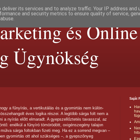
deliver its services and to analyze traffic. Your IP address and
formance and security metrics to ensure quality of service, ge
 abuse.
rketing és Online
ng Ügynökség
Saját 
Hav
, hogy a fűnyírás, a vertikutálás és a gyomirtás nem külön-
hav
összehangolt éves logika részei. A legtöbb sárga folt nem a
füg
mi a nyírás előtt elmaradt. A gyepszellőztetés tavasszal, az
Ami
öntő: enélkül a fűnyíró tömörödött, oxigénszegény talajon
Nem
 múlva sárga foltokban fizeti meg. Ha ez a sorrend megvan –
hib
zben gyomirtás ott ahol szükséges –, a gyepszőnyeg
Eze